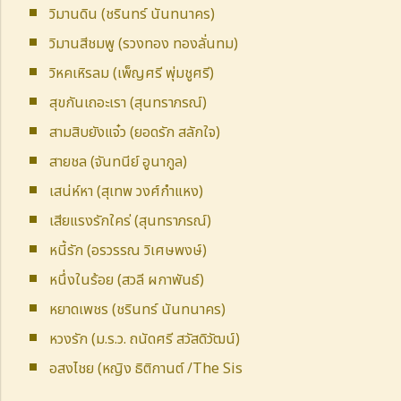
วิมานดิน (ชรินทร์ นันทนาคร)
วิมานสีชมพู (รวงทอง ทองลั่นทม)
วิหคเหิรลม (เพ็ญศรี พุ่มชูศรี)
สุขกันเถอะเรา (สุนทราภรณ์)
สามสิบยังแจ๋ว (ยอดรัก สลักใจ)
สายชล (จันทนีย์ อูนากูล)
เสน่ห์หา (สุเทพ วงศ์กำแหง)
เสียแรงรักใคร่ (สุนทราภรณ์)
หนี้รัก (อรวรรณ วิเศษพงษ์)
หนึ่งในร้อย (สวลี ผกาพันธ์)
หยาดเพชร (ชรินทร์ นันทนาคร)
หวงรัก (ม.ร.ว. ถนัดศรี สวัสดิวัฒน์)
อสงไชย (หญิง ธิติกานต์ /The Sis