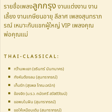
ลูกกรุง
รายชื่อเพลง
งานแต่งงาน งาน
เลี้ยง งานเกษียนอายุ ลีลาศ เพลงสุนทราภ
รณ์ เหมาะกับแขกผู้ใหญ่ VIP
เพลงคุณ
พ่อคุณแม่
T H A I - C L A S S I C A L :
กว๊านพะเยา (ชรินทร์ นันทนาคร)
กังหันต้องลม (สุนทราภรณ์)
เก็บรัก (สุรพล โทณะวณิก)
ข้องจิต (ม.ร.ว. ถนัดศรี สวัสดิวัฒน์)
ขอพบในฝัน (สุนทราภรณ์)
ขอให้เหมือนเดิม (สุนทราภรณ์)