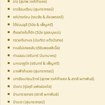
ดาว (สุเทพ วงศ์กำแหง)
ดาวล้อมเดือน (สุนทราภรณ์)
แต่ปางก่อน (รณชัย & อัจฉพรรณี)
ใต้ร่มมลุลี (วินัย & เพ็ญศรี)
ถึงอย่างไรก็รัก (วินัย จุลละบุษปะ)
ทรายกับทะเล (นันทิดา แก้วบัวสาย)
ทะเลไม่เคยหลับ (ดิอิมพอสสิเบิ้ล)
ท่าฉลอม (ชรินทร์ นันทนาคร)
นกเขาคูรัก (ชรินทร์ & เพ็ญศรี)
นางฟ้าจำแลง (สุนทราภรณ์)
บทเรียนก่อนวิวาห์ (สุเทพ วงศ์กำแหง & สวาลี ผกาพันธ์)
บัวขาว (รุ่งฤดี แพ่งผ่องใส)
บ้านทรายทอง (สวาลี ผกาพันธ์)
บ้านเรา (สุนทราภรณ์)