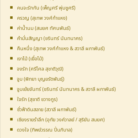
คนจะรักกัน (เพ็ญศรี พุ่มชูศรี)
ครวญ (สุเทพ วงศ์กำแหง)
ค่าน้ำนม (สมยศ ทัศนพันธ์)
คำมั่นสัญญา (ชรินทร์ นันทนาคร)
คืนหนึ่ง (สุเทพ วงศ์กำแหง & สวาลี ผกาพันธ์)
เงาไม้ (เยื่อไม้)
จงรัก (ศรีไศล สุชาติวุฒิ)
จูบ (พิทยา บุญยรัตพันธุ์)
จูบเย้ยจันทร์ (ชรินทร์ นันทนาคร & สวาลี ผกาพันธ์)
ใจรัก (สุชาติ ชวางกูร)
ชั่วฟ้าดินสลาย (สวาลี ผกาพันธ์)
เชียงรายรำลึก (อุทัย วงค์วาลย์ / สุริยัน สมยศ)
ดวงใจ (ทิพย์วรรณ ปิ่นภิบาล)