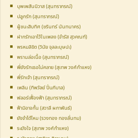
บุพเพสันนิวาส (สุนทราภรณ์)
ปลูกรัก (สุนทราภรณ์)
ผู้ชนะสิบทิศ (ชรินทร์ นันทนาคร)
ฝากรักเอาไว้ในเพลง (จำรัส สุวคณฑ์)
พรหมลิขิต (วินัย จุลละบุษปะ)
พรานล่อเนื้อ (สุนทราภรณ์)
พี่ยังรักเธอไม่คลาย (สุเทพ วงศ์กำแหง)
พี่รักเจ้า (สุนทราภรณ์)
เพลิน (ทิพวัลย์ ปิ่นภิบาล)
ฟลอร์เฟื่องฟ้า (สุนทราภรณ์)
ฟ้ามิอาจกั้น (สวาลี ผกาพันธ์)
ยังจำได้ไหม (รวงทอง ทองลั่นทม)
ระฆังใจ (สุเทพ วงศ์กำแหง)