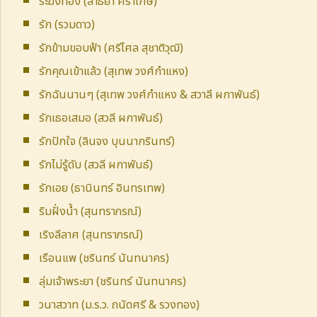
ระฆังทอง (สาธิยา ศิราเกษ)
รัก (รวมดาว)
รักข้ามขอบฟ้า (ศรีไศล สุชาติวุฒิ)
รักคุณเข้าแล้ว (สุเทพ วงศ์กำแหง)
รักฉันนานๆ (สุเทพ วงศ์กำแหง & สวาลี ผกาพันธ์)
รักเธอเสมอ (สวลี ผกาพันธ์)
รักปักใจ (ลินจง บุนนากรินทร์)
รักไม่รู้ดับ (สวลี ผกาพันธ์)
รักเอย (ธานินทร์ อินทรเทพ)
ริมฝั่งน้ำ (สุนทราภรณ์)
เริงลีลาศ (สุนทราภรณ์)
เรือนแพ (ชรินทร์ นันทนาคร)
ลุ่มเจ้าพระยา (ชรินทร์ นันทนาคร)
วนาสวาท (ม.ร.ว. ถนัดศรี & รวงทอง)