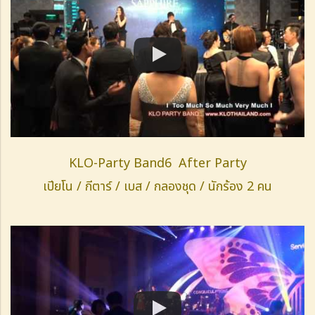
KLO-Party Band6 After Party
เปียโน / กีตาร์ / เบส / กลองชุด / นักร้อง 2 คน