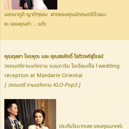
ออกมาดูดี ญาติๆชอบ ฝากขอบคุณนักดนตรีด้วยนะ
คะ
ขอบคุณค่า ...
แก้ว
คุณกุลยา โหรหุตะ และ คุณสรศักดิ์ โชติวงศ์สุโรจน์
วงดนตรีงานแต่งงาน แมนดาริน โอเรียนเต็ล l wedding
reception at Mandarin Oriental
[ วงดนตรี งานแต่งงาน KLO-Pop3 ]
ประทับใจมากเลย ขอบคุณมากค่ะ