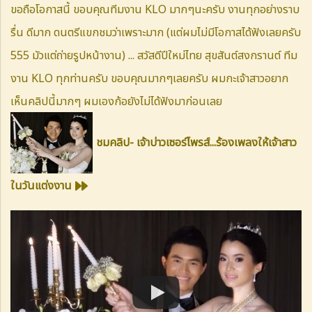
ขอถือโอกาสนี้ ขอบคุณทีมงาน KLO มากๆนะครับ งานทุกอย่างราบ
รื่น ดีมาก ดนตรีแขกชมว่าเพราะมาก
(แต่ผมไม่มีโอกาสได้ฟังเลยครับ
555 มัวแต่ถ่ายรูปหน้างาน)
... สวัสดีปีใหม่ไทย สุขสันต์สงกรานต์ ทีม
งาน KLO ทุกท่านครับ ขอบคุณมากๆเลยครับ
ผมกะเจ้าสาวอยาก
เห็นคลิปนี้มากๆ ผมเองก้อยังไม่ได้ฟังมาก่อนเลย
ชมคลิป- เจ้าบ่าวเซอร์ไพรส์...ร้องเพลงให้เจ้าสาว
ในวันแต่งงาน