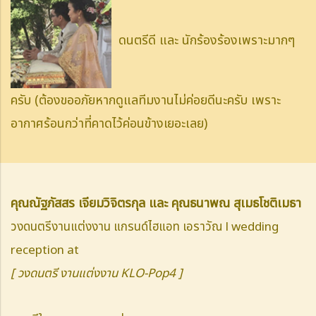
ดนตรีดี และ นักร้องร้องเพราะมากๆ
ครับ (ต้องขออภัยหากดูแลทีมงานไม่ค่อยดีนะครับ เพราะ
อากาศร้อนกว่าที่คาดไว้ค่อนข้างเยอะเลย)
คุณณัฐภัสสร เจียมวิจิตรกุล และ คุณธนาพณ สุเมธโชติเมธา
วงดนตรีงานแต่งงาน แกรนด์ไฮแอท เอราวัณ l wedding
reception at
[ วงดนตรี งานแต่งงาน KLO-Pop4 ]