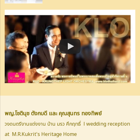
พญ.โชตินุช ตังกบดี และ คุณสุนทร ทองทิพย์
วงดนตรีงานแต่งงาน บ้าน มรว คึกฤทธิ์ l wedding reception
at M.R.Kukrit's Heritage Home