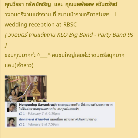
คุณวีรยา ทรัพย์เจริญ และ คุณนลพัลลพ สวันตรัจฉ์
วงดนตรีงานแต่งงาน ที่ สนามม้าราชกรีฑาสโมสร l
wedding reception at RBSC
[ วงดนตรี งานแต่งงาน KLO Big Band - Party Band 9s
]
ขอบคุณมากค่ะ ^___^ คนชมใหญ่เลยค่ะว่าดนตรีสนุกมาก
แอม(เจ้าสาว)