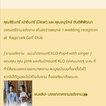
คุณสิรินทร์ เปาอินทร์ (Dear) และ คุณอนุรักษ์ ตันติพิพัฒนา
วงดนตรีงานแต่งงาน สโมสรราชพฤกษ์ l wedding reception
at Rajpruek Golf Club
[ งานแต่งงาน แนะนำวงดนตรี KLO-Pop4 with singer ]
ขอบคุณ คุณ pink และทีมนักดนตรี KLO ทุกคนมากๆ นะคะ ที่
ทำให้งานของเราออกมางดงาม สมบูรณ์แบบที่เราตั้งใจไว้
หากไม่ได้ดูแลอะไรให้ในวันงาน ก็ขออภัยมาด้วยนะคะ
ชมคลิป- บรรยากาศงานแต่งงาน