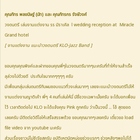
คุณภัทร พลขนิษฐ์ (นัท) และ คุณภัทรกร รังษีวงศ์
วงดนตรี เล่นงานแต่งงาน รร มิราเคิล l wedding reception at Miracle
Grand hotel
[ งานแต่งงาน แนะนำวงดนตรี KLO-Jazz Band ]
ขอบคุณคุณพิงค์และฝากขอบคุณพี่ๆในวงดนตรีมากๆนะครับที่ทำให้งานสำเร็จ
ลุล่วงไปด้วยดี ประทับใจมากกๆๆๆๆ ครับ
มีเพื่อนกลุ่มเล่นดนตรีกับผมชอบแนวที่วงเล่นมากๆ เลยจะแนะนำวงดนตรีไปให้
งานแต่งงานญาติเค้า พี่ๆ 4 คนที่เล่นให้นี่ มีชื่อวงเฉพาะมั้ยครับ จะได้บอกเพื่อน
ไว้ เวลาติดต่อไป KLO จะได้แจ้งคุณ Pink ถูกครับ ว่าเป็นวงนี้ ... โอ้ สุดยอด
เลยครับ มีตัดต่อวิดีโอให้เสร็จสรรพด้วย ขอบคุณมากๆเลยครับ เดี๋ยวขอ load
file video จาก youtube นะครับ
ส่วนเรื่องซาวน์ไม่ซีเรียสครับ อุบัติเหตุนิดหน่อยช่วงแรกๆ ช่วงหลังๆพอไปได้