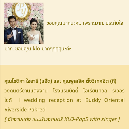
ขอบคุณมากนะค่ะ. เพราะมาก. ประทับใจ
มาก. ขอบคุณ klo มากๆๆๆๆนะค่ะ
คุณโชติกา ใจอารี (แอ๊ด) และ คุณพูลเลิศ ตั้งวิเทศจิต (กี)
วงดนตรีงานแต่งงาน โรงแรมบัดดี้ โอเรียนทอล ริเวอร์
ไซด์ l wedding reception at Buddy Oriental
Riverside Pakred
[ จัดงานแต่ง แนะนำวงดนตรี KLO-Pop5 with singer ]