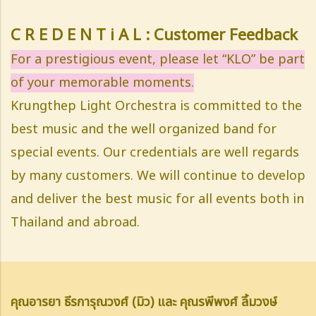
C R E D E N T i A L : Customer Feedback
For a prestigious event, please let “KLO” be part
of your memorable moments.
Krungthep Light Orchestra is committed to the
best music and the well organized band for
special events. Our credentials are well regards
by many customers. We will continue to develop
and deliver the best music for all events both in
Thailand and abroad.
คุณอารยา ธีรการุณวงศ์ (มิว) และ คุณรพีพงศ์ ลิ้มวงษ์