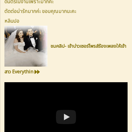
ดนตรีในงานเพราะมากค่ะ
ตัดต่อน่ารักมากค่ะ ขอบคุณมากนะคะ
หลินปอ
ชมคลิป- เจ้าบ่าวเซอร์ไพรส์ร้องเพลงให้เจ้า
สาว Everythin