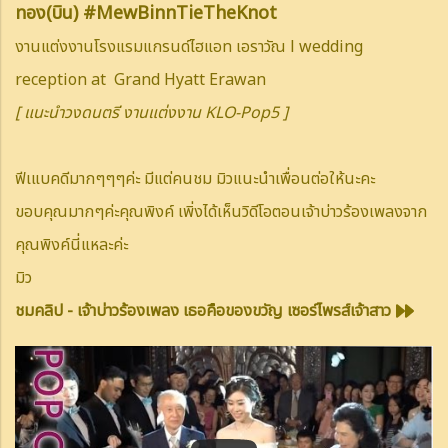
ทอง(บิน) #MewBinnTieTheKnot
งานแต่งงานโรงแรมแกรนด์ไฮแอท เอราวัณ l wedding
reception at Grand Hyatt Erawan
[ แนะนำวงดนตรี งานแต่งงาน KLO-Pop5 ]
ฟีเแบคดีมากๆๆๆค่ะ มีแต่คนชม มิวแนะนำเพื่อนต่อให้นะคะ
ขอบคุณมากๆค่ะคุณพิงค์ เพิ่งได้เห็นวิดีโอตอนเจ้าบ่าวร้องเพลงจาก
คุณพิงค์นี่แหละค่ะ
มิว
ชมคลิป - เจ้าบ่าวร้องเพลง เธอคือของขวัญ เซอร์ไพรส์เจ้าสาว