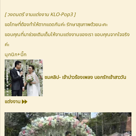
[ วงดนตรี งานแต่งงาน KLO-Pop3 ]
ขอโทษที่ต้องทำให้ตากแดดกันค่ะ รักษาสุขภาพด้วยนะคะ
ขอบคุณที่มาช่วยเติมเต็มให้งานแต่งงานของเรา ขอบคุณจากใจจริง
ค่ะ
นุกนิก+บิ๊ก
ชมคลิป- เจ้าบ่าวร้องเพลง บอกรักเจ้าสาววัน
แต่งงาน