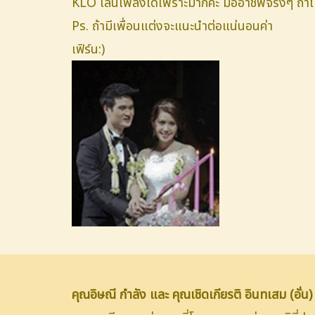
KLO เล่นเพลงได้เพราะมากค่ะ มืออาชีพจริงๆ ถ้าไ
Ps. ถ้ามีเพื่อนแต่งจะแนะนำต่อแน่นอนค่า
เฟิร์น:)
คุณอิษณี กำลัง และ คุณเชิดเกียรติ อินทเสม (อั่น)