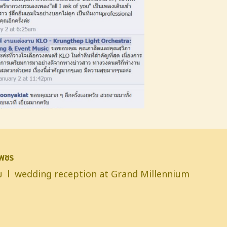
เพชร
นียม l wedding reception at Grand Millennium