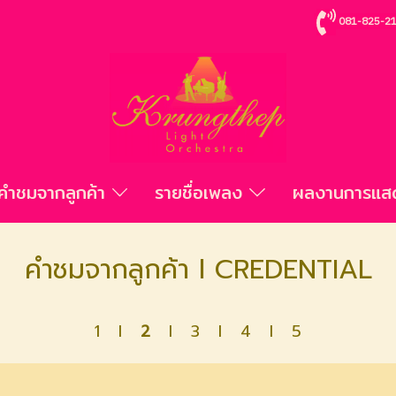
081-825-2
คำชมจากลูกค้า
รายชื่อเพลง
ผลงานการแ
คำชมจากลูกค้า l CREDENTIAL
1
l
2
l
3
l
4
l
5