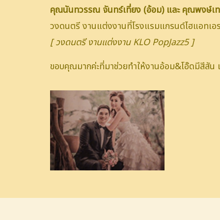
คุณนันทวรรณ จันทร์เที่ยง (อ้อม) และ คุณพงษ์เทพ
วงดนตรี งานแต่งงานที่โรงแรมแกรนด์ไฮแอทเ
[ วงดนตรี งานแต่งงาน KLO PopJazz5 ]
ขอบคุณมากค่ะที่มาช่วยทำให้งานอ้อม&โอ๊ดมีสีสั