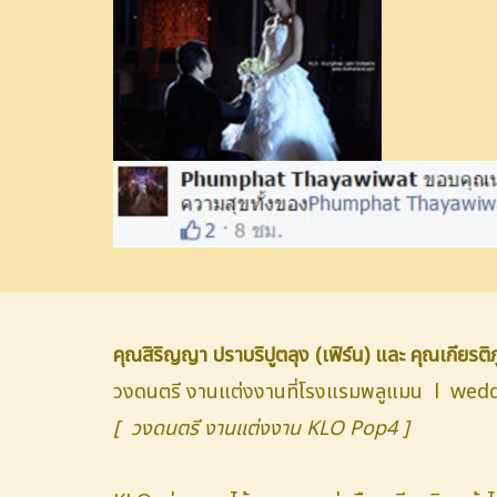
คุณสิริญญา ปราบริปูตลุง (เฟิร์น) และ คุณเกียรติภู
วงดนตรี งานแต่งงานที่โรงแรมพลูแมน l wed
[ วงดนตรี งานแต่งงาน KLO Pop4 ]