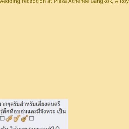
่ l wedding reception at Plaza Athenee Bangkok, A Ro