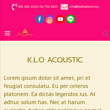
081-825-2124
l
02-702-6222
info@klothailand.com
K.L.O ACOUSTIC
Lorem ipsum dolor sit amet, pri et
feugiat consulatu. Eu per ceteros
platonem. Ea dictas legendos ius. At
adhuc solum has. Nec at harum